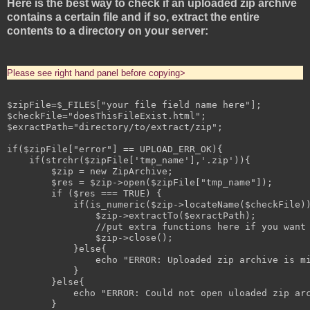
Here is the best way to check if an uploaded zip archive
contains a certain file and if so, extract the entire
contents to a directory on your server:
Please see right hand panel before copying>
$zipFile=$_FILES["your file field name here"];

$checkFile="doesThisFileExist.html";

$exractPath="directory/to/extract/zip";

if($zipFile["error"] == UPLOAD_ERR_OK){

    if(strchr($zipFile['tmp_name'],'.zip')){

        $zip = new ZipArchive;

        $res = $zip->open($zipFile["tmp_name"]);

        if ($res === TRUE) {

            if(is_numeric($zip->locateName($checkFile))
                $zip->extractTo($exractPath);

                //put extra functions here if you want

                $zip->close();

            }else{

                echo "ERROR: Uploaded zip archive is mi
            }

        }else{

            echo "ERROR: Could not open uloaded zip arc
        }
