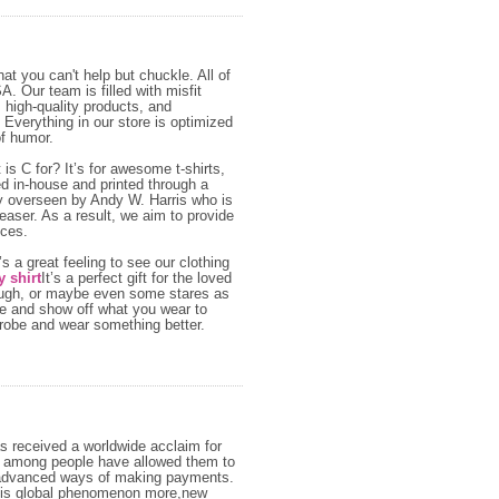
hat you can't help but chuckle. All of
. Our team is filled with misfit
 high-quality products, and
. Everything in our store is optimized
of humor.
 is C for? It’s for awesome t-shirts,
ed in-house and printed through a
ly overseen by Andy W. Harris who is
aser. As a result, we aim to provide
ices.
s a great feeling to see our clothing
 shirt
It’s a perfect gift for the loved
 laugh, or maybe even some stares as
re and show off what you wear to
drobe and wear something better.
as received a worldwide acclaim for
ss among people have allowed them to
d advanced ways of making payments.
this global phenomenon more,new