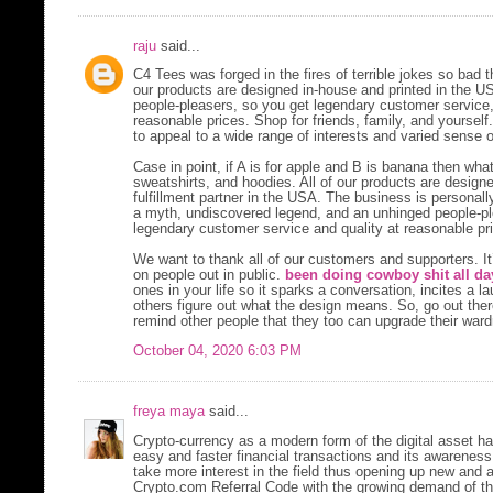
raju
said...
C4 Tees was forged in the fires of terrible jokes so bad t
our products are designed in-house and printed in the USA
people-pleasers, so you get legendary customer service,
reasonable prices. Shop for friends, family, and yourself
to appeal to a wide range of interests and varied sense 
Case in point, if A is for apple and B is banana then what
sweatshirts, and hoodies. All of our products are design
fulfillment partner in the USA. The business is personal
a myth, undiscovered legend, and an unhinged people-ple
legendary customer service and quality at reasonable pr
We want to thank all of our customers and supporters. It’
on people out in public.
been doing cowboy shit all day
ones in your life so it sparks a conversation, incites a
others figure out what the design means. So, go out the
remind other people that they too can upgrade their war
October 04, 2020 6:03 PM
freya maya
said...
Crypto-currency as a modern form of the digital asset h
easy and faster financial transactions and its awarene
take more interest in the field thus opening up new an
Crypto.com Referral Code with the growing demand of 