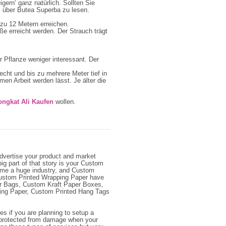
ern‘ ganz natürlich. Sollten Sie
el über Butea Superba zu lesen.
zu 12 Metern erreichen.
e erreicht werden. Der Strauch trägt
er Pflanze weniger interessant. Der
cht und bis zu mehrere Meter tief in
n Arbeit werden lässt. Je älter die
ongkat Ali Kaufen
wollen.
advertise your product and market
ig part of that story is your Custom
ome a huge industry, and Custom
 Custom Printed Wrapping Paper have
per Bags, Custom Kraft Paper Boxes,
ing Paper, Custom Printed Hang Tags
s if you are planning to setup a
d protected from damage when your