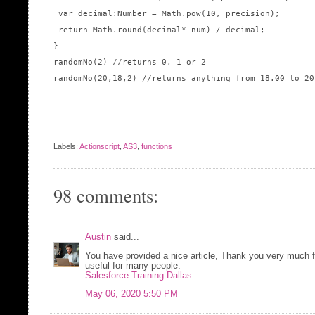
 var decimal:Number = Math.pow(10, precision);

 return Math.round(decimal* num) / decimal;

}

randomNo(2) //returns 0, 1 or 2

randomNo(20,18,2) //returns anything from 18.00 to 20.
Labels:
Actionscript
,
AS3
,
functions
98 comments:
Austin
said...
You have provided a nice article, Thank you very much fo
useful for many people.
Salesforce Training Dallas
May 06, 2020 5:50 PM