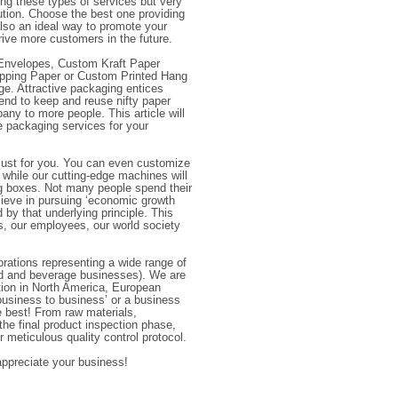
g these types of services but very
tion. Choose the best one providing
lso an ideal way to promote your
ive more customers in the future.
Envelopes, Custom Kraft Paper
pping Paper or Custom Printed Hang
e. Attractive packaging entices
nd to keep and reuse nifty paper
ny to more people. This article will
 packaging services for your
just for you. You can even customize
 while our cutting-edge machines will
ng boxes. Not many people spend their
lieve in pursuing ‘economic growth
by that underlying principle. This
s, our employees, our world society
rations representing a wide range of
ood and beverage businesses). We are
tion in North America, European
business to business’ or a business
he best! From raw materials,
the final product inspection phase,
 meticulous quality control protocol.
appreciate your business!