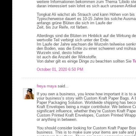
weitere Informationen bekommen zum Thema ‘Libido steig
daran interessiert sein lohnt es sich auch unseren Artik
Tongkat Ali wächst als Strauch und kann Höhen von bis 
Typischerweise dauert es 10-15 Jahre bis solche Ausmaß
anfangs grüne Blüten die sich im Laufe der
Zeit, bis zur Reife, rot färben.
Allerdings sind die Blüten im Hinblick auf die Wirkung d
wertvolle Teil verbirgt sich unter der Erde.
Im Laufe der Jahre wachsen die Wurzeln teilweise senkre
den Boden, was die Ernte zu einer schweren und mühsame
Wurzeln sind, desto höher
ist auch die Anzahl der Wirkstoffe.
Von daher gilt es einige Dinge zu beachten sollten Sie
T
October 01, 2020 6:50 PM
freya maya
said...
If you own a business, you know how important it is to 
your business’s story with Custom Kraft Paper Bags. A b
Paper Packaging Solution. Worldwide shipping has bec
Kraft Envelopes being a major contributor. We believe
significant influence, whether they’re Custom Kraft Pa
Custom Printed Kraft Envelopes, Custom Printed Wrapp
or anything in between.
You should consider looking for Custom Kraft Paper Boxe
business. This is to make sure your items are safe an