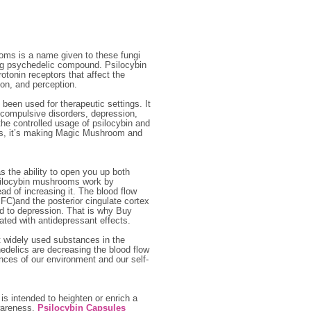
ms is a name given to these fungi
ring psychedelic compound. Psilocybin
rotonin receptors that affect the
ion, and perception.
een used for therapeutic settings. It
e-compulsive disorders, depression,
the controlled usage of psilocybin and
Thus, it’s making Magic Mushroom and
as the ability to open you up both
psilocybin mushrooms work by
ead of increasing it. The blood flow
PFC)and the posterior cingulate cortex
ead to depression. That is why Buy
ted with antidepressant effects.
 widely used substances in the
edelics are decreasing the blood flow
ences of our environment and our self-
is intended to heighten or enrich a
awareness.
Psilocybin Capsules