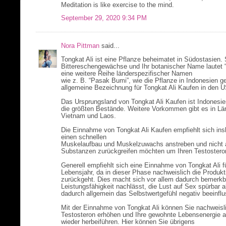
Meditation is like exercise to the mind.
September 29, 2020 9:34 PM
Nora Pittman
said...
Tongkat Ali ist eine Pflanze beheimatet in Südostasien. 
Bittereschengewächse und Ihr botanischer Name lautet “
eine weitere Reihe länderspezifischer Namen
wie z. B. “Pasak Bumi”, wie die Pflanze in Indonesien ge
allgemeine Bezeichnung für Tongkat Ali Kaufen in den 
Das Ursprungsland von Tongkat Ali Kaufen ist Indonesie
die größten Bestände. Weitere Vorkommen gibt es in Län
Vietnam und Laos.
Die Einnahme von Tongkat Ali Kaufen empfiehlt sich insb
einen schnellen
Muskelaufbau und Muskelzuwachs anstreben und nicht au
Substanzen zurückgreifen möchten um Ihren Testostero
Generell empfiehlt sich eine Einnahme von Tongkat Ali 
Lebensjahr, da in dieser Phase nachweislich die Produk
zurückgeht. Dies macht sich vor allem dadurch bemerkba
Leistungsfähigkeit nachlässt, die Lust auf Sex spürbar
dadurch allgemein das Selbstwertgefühl negativ beeinflu
Mit der Einnahme von Tongkat Ali können Sie nachweislic
Testosteron erhöhen und Ihre gewohnte Lebensenergie a
wieder herbeiführen. Hier können Sie übrigens