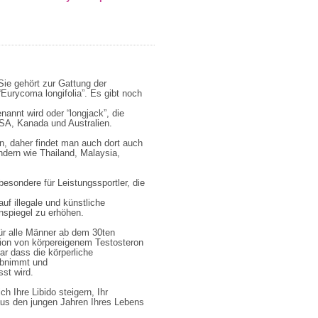
Sie gehört zur Gattung der
Eurycoma longifolia”. Es gibt noch
nannt wird oder “longjack”, die
USA, Kanada und Australien.
n, daher findet man auch dort auch
dern wie Thailand, Malaysia,
esondere für Leistungssportler, die
f illegale und künstliche
nspiegel zu erhöhen.
für alle Männer ab dem 30ten
tion von körpereigenem Testosteron
r dass die körperliche
 abnimmt und
sst wird.
h Ihre Libido steigern, Ihr
us den jungen Jahren Ihres Lebens