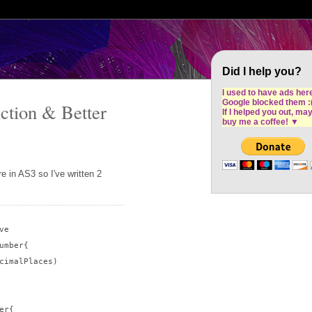
Cron Design Studio: Dublin based web desig
software development
Did I help you?
I used to have ads her
Google blocked them :
ction & Better
If I helped you out, ma
buy me a coffee!
▼
 in AS3 so I've written 2
e

mber{

cimalPlaces)

r{
