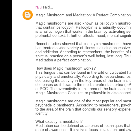
raju
said...
Magic Mushroom and Meditation: A Perfect Combination
Magic mushrooms are also known as psilocybin mushroo
that contain psilocybin. Psilocybin is a naturally occur
is a hallucinogen that works in the brain by activating se
prefrontal context. It further affects mood, mental cognit
Recent studies showed that psilocybin mushrooms have b
has treated a wide variety of illness including obsessiv
and addiction. According to researchers, the benefits of 
spiritual practice on a person’s well being, last long. 
Meditation a perfect combination.
How does Magic mushroom works?
This fungus that can be found in the wild or cultivated h
physically and emotionally. According to researchers, 
decreasing the activity in the key areas of the brain inst
decreases as it flows to the medial prefrontal cortex (m
or PCC. The overactivity in this area of the brain can l
Magic Mushrooms Capsules or psilocybin is also associa
Magic mushrooms are one of the most popular and most
psychedelic pantheons. According to researchers, psych
to the area of the brain that controls our sensory experi
identity.
What exactly is meditation?
Meditation can be defined as a series of techniques that 
state of awareness. It involves focus, relaxation, and 