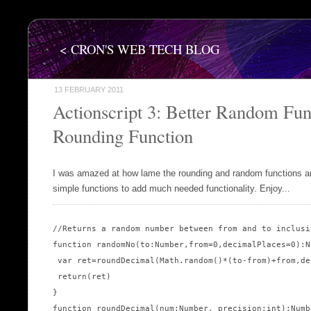
< CRON'S WEB TECH BLOG
13 FEBRUARY 2011
Actionscript 3: Better Random Fun
Rounding Function
I was amazed at how lame the rounding and random functions are
simple functions to add much needed functionality. Enjoy...
//Returns a random number between from and to inclusiv
function randomNo(to:Number,from=0,decimalPlaces=0):Nu
 var ret=roundDecimal(Math.random()*(to-from)+from,de
 return(ret)

}

function roundDecimal(num:Number, precision:int):Numbe