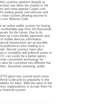
this currency platform despite its
the best one when the market is full.
oldest and more popular Crypto.com
d for trading goods and services and
k-chain system allowing anyone to
to.com Referral Code.
 an online wallet system for buying
a comfortable way from the thousands
sets for the future. Due to its
 them as cross-border payments and
and mobile devices,information
ancial transactions are accessible
nd preferences thus leading to a
de. Recent surveys have also
e is instability and political unrest in
BTC can surely be a better option.
 more convenient technology for
also be converted into different fiat
 titles, document stamping, public
he ETH which has served much more
ferral Code and its popularity in the
wallets for them. With the ease of the
ness organizations to accept them for
he financial system.