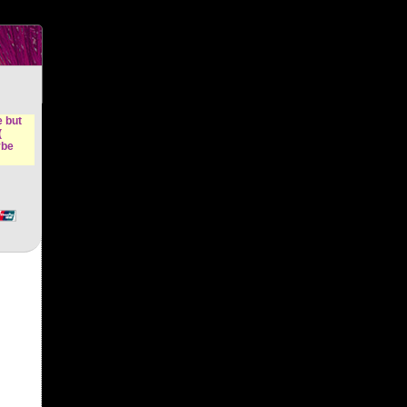
n &
e but
(
ybe