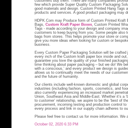
customers buy them. There are many companies providin
few which provide Super Quality Custom Packaging Solu
good materials and design. Custom Printed Hang Tags a
products and services. A good product packaging may dr
HDPK.Com may Produce form of Custom Printed Kraft 
Bags,
Custom Kraft Paper Boxes
, Custom Printed Wra
Tags - made according to your design and company imag
customers to keep buying from you. Some people also te
bags from stores. This helps promote your store or compa
give you more ideas when looking for custom or bespoke
business.
Every Custom Paper Packaging Solution will be crafted 
every inch of the Custom kraft paper box inside and out,
guarantee you love the quality of your finished packagi
time thinking about paper packaging – but we do! We be
with a conscious,’ and every product we design is guided 
allows us to continually meet the needs of our customer
and the future of humanity.
Our clients include well-known domestic and global corpo
industries (including fashion, sports, cosmetics, and f
also currently experiencing an increased market penetra
Union, Southeast Asia and Middle-East. Whether it’s a ‘
to customer’ relationship, we aspire to be the ‘best of t
procurement, incoming testing and production control to 
every process and link in our supply chain adheres to our
Please feel free to contact us for more information. We 
October 02, 2020 6:33 PM