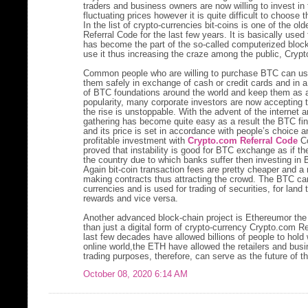
traders and business owners are now willing to invest in 
fluctuating prices however it is quite difficult to choose 
In the list of crypto-currencies bit-coins is one of the 
Referral Code for the last few years. It is basically use
has become the part of the so-called computerized bloc
use it thus increasing the craze among the public, Cryp
Common people who are willing to purchase BTC can use
them safely in exchange of cash or credit cards and in 
of BTC foundations around the world and keep them as as
popularity, many corporate investors are now accepting
the rise is unstoppable. With the advent of the internet 
gathering has become quite easy as a result the BTC fin
and its price is set in accordance with people’s choice a
profitable investment with
Crypto.com Referral Code
Co
proved that instability is good for BTC exchange as if ther
the country due to which banks suffer then investing in 
Again bit-coin transaction fees are pretty cheaper and a
making contracts thus attracting the crowd. The BTC can 
currencies and is used for trading of securities, for land
rewards and vice versa.
Another advanced block-chain project is Ethereumor t
than just a digital form of crypto-currency Crypto.com Re
last few decades have allowed billions of people to hold 
online world,the ETH have allowed the retailers and busi
trading purposes, therefore, can serve as the future of t
October 08, 2020 6:14 AM