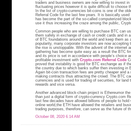
traders and business owners are now willing to invest in 
fluctuating prices however it is quite difficult to choose 
In the list of crypto-currencies bit-coins is one of the 
Referral Code for the last few years. It is basically use
has become the part of the so-called computerized bloc
use it thus increasing the craze among the public, Cryp
Common people who are willing to purchase BTC can use
them safely in exchange of cash or credit cards and in 
of BTC foundations around the world and keep them as as
popularity, many corporate investors are now accepting
the rise is unstoppable. With the advent of the internet 
gathering has become quite easy as a result the BTC fin
and its price is set in accordance with people’s choice a
profitable investment with
Crypto.com Referral Code
Co
proved that instability is good for BTC exchange as if ther
the country due to which banks suffer then investing in 
Again bit-coin transaction fees are pretty cheaper and a
making contracts thus attracting the crowd. The BTC can 
currencies and is used for trading of securities, for land
rewards and vice versa.
Another advanced block-chain project is Ethereumor t
than just a digital form of crypto-currency Crypto.com Re
last few decades have allowed billions of people to hold 
online world,the ETH have allowed the retailers and busi
trading purposes, therefore, can serve as the future of t
October 08, 2020 6:14 AM