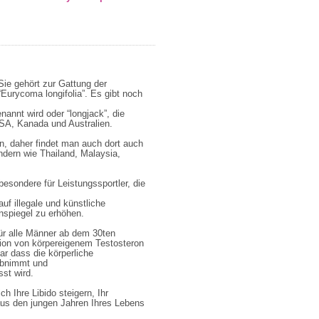
Sie gehört zur Gattung der
Eurycoma longifolia”. Es gibt noch
nannt wird oder “longjack”, die
USA, Kanada und Australien.
n, daher findet man auch dort auch
dern wie Thailand, Malaysia,
esondere für Leistungssportler, die
f illegale und künstliche
nspiegel zu erhöhen.
für alle Männer ab dem 30ten
tion von körpereigenem Testosteron
r dass die körperliche
 abnimmt und
sst wird.
h Ihre Libido steigern, Ihr
us den jungen Jahren Ihres Lebens