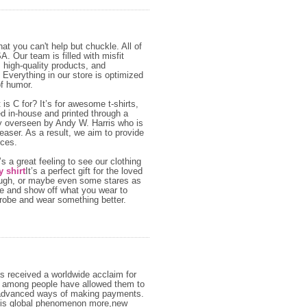
hat you can't help but chuckle. All of
. Our team is filled with misfit
 high-quality products, and
. Everything in our store is optimized
of humor.
 is C for? It’s for awesome t-shirts,
ed in-house and printed through a
ly overseen by Andy W. Harris who is
aser. As a result, we aim to provide
ices.
s a great feeling to see our clothing
 shirt
It’s a perfect gift for the loved
 laugh, or maybe even some stares as
re and show off what you wear to
drobe and wear something better.
as received a worldwide acclaim for
ss among people have allowed them to
d advanced ways of making payments.
this global phenomenon more,new