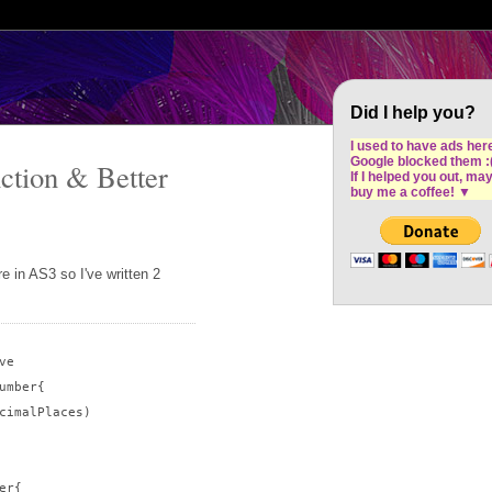
Cron Design Studio: Dublin based web desig
software development
Did I help you?
I used to have ads her
Google blocked them :
ction & Better
If I helped you out, ma
buy me a coffee!
▼
 in AS3 so I've written 2
e

mber{

cimalPlaces)

r{
