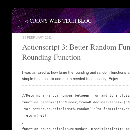
< CRON'S WEB TECH BLOG
13 FEBRUARY 2011
Actionscript 3: Better Random Fun
Rounding Function
I was amazed at how lame the rounding and random functions are
simple functions to add much needed functionality. Enjoy...
//Returns a random number between from and to inclusiv
function randomNo(to:Number,from=0,decimalPlaces=0):Nu
 var ret=roundDecimal(Math.random()*(to-from)+from,de
 return(ret)

}

function roundDecimal(num:Number, precision:int):Numbe