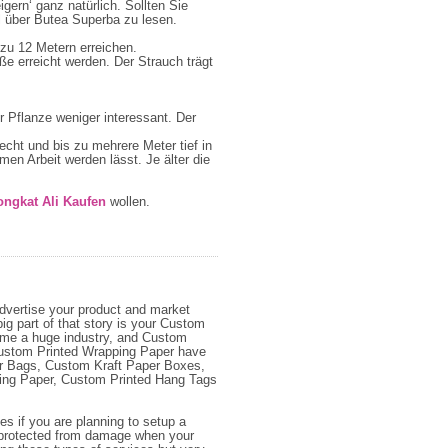
ern‘ ganz natürlich. Sollten Sie
el über Butea Superba zu lesen.
zu 12 Metern erreichen.
e erreicht werden. Der Strauch trägt
er Pflanze weniger interessant. Der
cht und bis zu mehrere Meter tief in
n Arbeit werden lässt. Je älter die
ongkat Ali Kaufen
wollen.
advertise your product and market
ig part of that story is your Custom
ome a huge industry, and Custom
 Custom Printed Wrapping Paper have
per Bags, Custom Kraft Paper Boxes,
ing Paper, Custom Printed Hang Tags
s if you are planning to setup a
d protected from damage when your