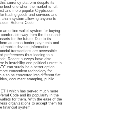
this currency platform despite its
the best one when the market is full.
oldest and more popular Crypto.com
d for trading goods and services and
k-chain system allowing anyone to
to.com Referral Code.
 an online wallet system for buying
a comfortable way from the thousands
sets for the future. Due to its
 them as cross-border payments and
and mobile devices,information
ancial transactions are accessible
nd preferences thus leading to a
de. Recent surveys have also
e is instability and political unrest in
BTC can surely be a better option.
 more convenient technology for
also be converted into different fiat
 titles, document stamping, public
he ETH which has served much more
ferral Code and its popularity in the
wallets for them. With the ease of the
ness organizations to accept them for
he financial system.