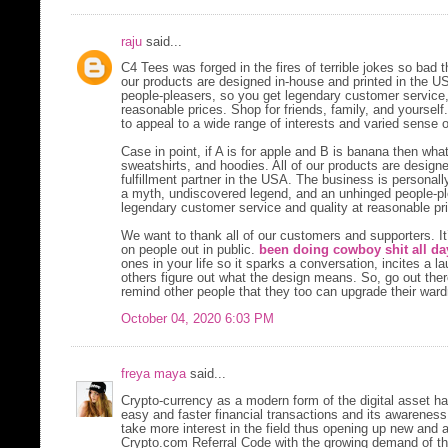
raju
said...
C4 Tees was forged in the fires of terrible jokes so bad t
our products are designed in-house and printed in the USA
people-pleasers, so you get legendary customer service,
reasonable prices. Shop for friends, family, and yourself
to appeal to a wide range of interests and varied sense 
Case in point, if A is for apple and B is banana then what
sweatshirts, and hoodies. All of our products are design
fulfillment partner in the USA. The business is personal
a myth, undiscovered legend, and an unhinged people-ple
legendary customer service and quality at reasonable pr
We want to thank all of our customers and supporters. It’
on people out in public.
been doing cowboy shit all day
ones in your life so it sparks a conversation, incites a
others figure out what the design means. So, go out the
remind other people that they too can upgrade their war
October 04, 2020 6:03 PM
freya maya
said...
Crypto-currency as a modern form of the digital asset h
easy and faster financial transactions and its awarene
take more interest in the field thus opening up new an
Crypto.com Referral Code with the growing demand of 