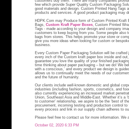
customers buy them. There are many companies providin
few which provide Super Quality Custom Packaging Solu
good materials and design. Custom Printed Hang Tags a
products and services. A good product packaging may dr
HDPK.Com may Produce form of Custom Printed Kraft 
Bags,
Custom Kraft Paper Boxes
, Custom Printed Wra
Tags - made according to your design and company imag
customers to keep buying from you. Some people also te
bags from stores. This helps promote your store or compa
give you more ideas when looking for custom or bespoke
business.
Every Custom Paper Packaging Solution will be crafted 
every inch of the Custom kraft paper box inside and out,
guarantee you love the quality of your finished packagi
time thinking about paper packaging – but we do! We be
with a conscious,’ and every product we design is guided 
allows us to continually meet the needs of our customer
and the future of humanity.
Our clients include well-known domestic and global corpo
industries (including fashion, sports, cosmetics, and f
also currently experiencing an increased market penetra
Union, Southeast Asia and Middle-East. Whether it’s a ‘
to customer’ relationship, we aspire to be the ‘best of t
procurement, incoming testing and production control to 
every process and link in our supply chain adheres to our
Please feel free to contact us for more information. We 
October 02, 2020 6:33 PM