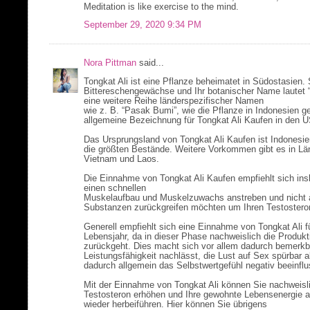
Meditation is like exercise to the mind.
September 29, 2020 9:34 PM
Nora Pittman
said...
Tongkat Ali ist eine Pflanze beheimatet in Südostasien. 
Bittereschengewächse und Ihr botanischer Name lautet “
eine weitere Reihe länderspezifischer Namen
wie z. B. “Pasak Bumi”, wie die Pflanze in Indonesien ge
allgemeine Bezeichnung für Tongkat Ali Kaufen in den 
Das Ursprungsland von Tongkat Ali Kaufen ist Indonesie
die größten Bestände. Weitere Vorkommen gibt es in Län
Vietnam und Laos.
Die Einnahme von Tongkat Ali Kaufen empfiehlt sich insb
einen schnellen
Muskelaufbau und Muskelzuwachs anstreben und nicht au
Substanzen zurückgreifen möchten um Ihren Testostero
Generell empfiehlt sich eine Einnahme von Tongkat Ali 
Lebensjahr, da in dieser Phase nachweislich die Produk
zurückgeht. Dies macht sich vor allem dadurch bemerkba
Leistungsfähigkeit nachlässt, die Lust auf Sex spürbar
dadurch allgemein das Selbstwertgefühl negativ beeinflu
Mit der Einnahme von Tongkat Ali können Sie nachweislic
Testosteron erhöhen und Ihre gewohnte Lebensenergie a
wieder herbeiführen. Hier können Sie übrigens