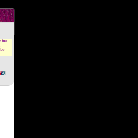
n &
e but
(
ybe