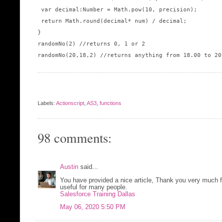
 var decimal:Number = Math.pow(10, precision);

 return Math.round(decimal* num) / decimal;

}

randomNo(2) //returns 0, 1 or 2

randomNo(20,18,2) //returns anything from 18.00 to 20.
Labels:
Actionscript
,
AS3
,
functions
98 comments:
Austin
said...
You have provided a nice article, Thank you very much fo
useful for many people.
Salesforce Training Dallas
May 06, 2020 5:50 PM