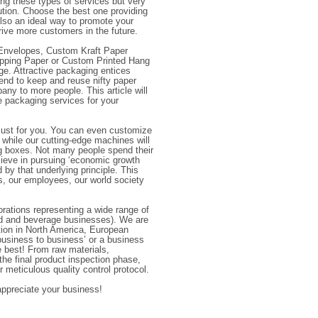
g these types of services but very
tion. Choose the best one providing
lso an ideal way to promote your
ive more customers in the future.
Envelopes, Custom Kraft Paper
pping Paper or Custom Printed Hang
e. Attractive packaging entices
nd to keep and reuse nifty paper
ny to more people. This article will
 packaging services for your
just for you. You can even customize
 while our cutting-edge machines will
ng boxes. Not many people spend their
lieve in pursuing ‘economic growth
by that underlying principle. This
s, our employees, our world society
rations representing a wide range of
ood and beverage businesses). We are
tion in North America, European
business to business’ or a business
he best! From raw materials,
the final product inspection phase,
 meticulous quality control protocol.
appreciate your business!