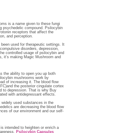
ms is a name given to these fungi
ring psychedelic compound. Psilocybin
rotonin receptors that affect the
ion, and perception.
een used for therapeutic settings. It
e-compulsive disorders, depression,
the controlled usage of psilocybin and
Thus, it’s making Magic Mushroom and
as the ability to open you up both
psilocybin mushrooms work by
ead of increasing it. The blood flow
PFC)and the posterior cingulate cortex
ead to depression. That is why Buy
ted with antidepressant effects.
 widely used substances in the
edelics are decreasing the blood flow
ences of our environment and our self-
is intended to heighten or enrich a
awareness.
Psilocybin Capsules