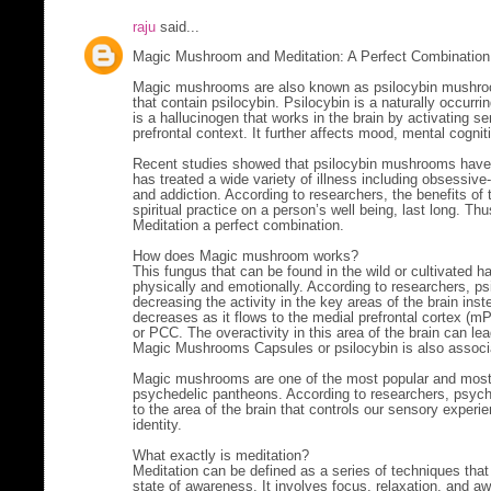
raju
said...
Magic Mushroom and Meditation: A Perfect Combination
Magic mushrooms are also known as psilocybin mushroo
that contain psilocybin. Psilocybin is a naturally occur
is a hallucinogen that works in the brain by activating se
prefrontal context. It further affects mood, mental cognit
Recent studies showed that psilocybin mushrooms have b
has treated a wide variety of illness including obsessiv
and addiction. According to researchers, the benefits of 
spiritual practice on a person’s well being, last long. 
Meditation a perfect combination.
How does Magic mushroom works?
This fungus that can be found in the wild or cultivated h
physically and emotionally. According to researchers, 
decreasing the activity in the key areas of the brain inst
decreases as it flows to the medial prefrontal cortex (m
or PCC. The overactivity in this area of the brain can l
Magic Mushrooms Capsules or psilocybin is also associa
Magic mushrooms are one of the most popular and most
psychedelic pantheons. According to researchers, psych
to the area of the brain that controls our sensory experi
identity.
What exactly is meditation?
Meditation can be defined as a series of techniques that 
state of awareness. It involves focus, relaxation, and 