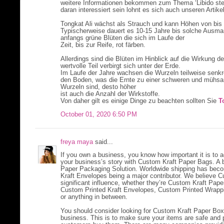
weitere Informationen bekommen zum Thema ‘Libido steig
daran interessiert sein lohnt es sich auch unseren Artik
Tongkat Ali wächst als Strauch und kann Höhen von bis 
Typischerweise dauert es 10-15 Jahre bis solche Ausmaß
anfangs grüne Blüten die sich im Laufe der
Zeit, bis zur Reife, rot färben.
Allerdings sind die Blüten im Hinblick auf die Wirkung d
wertvolle Teil verbirgt sich unter der Erde.
Im Laufe der Jahre wachsen die Wurzeln teilweise senkre
den Boden, was die Ernte zu einer schweren und mühsame
Wurzeln sind, desto höher
ist auch die Anzahl der Wirkstoffe.
Von daher gilt es einige Dinge zu beachten sollten Sie
T
October 01, 2020 6:50 PM
freya maya
said...
If you own a business, you know how important it is to 
your business’s story with Custom Kraft Paper Bags. A b
Paper Packaging Solution. Worldwide shipping has bec
Kraft Envelopes being a major contributor. We believe
significant influence, whether they’re Custom Kraft Pa
Custom Printed Kraft Envelopes, Custom Printed Wrapp
or anything in between.
You should consider looking for Custom Kraft Paper Boxe
business. This is to make sure your items are safe an