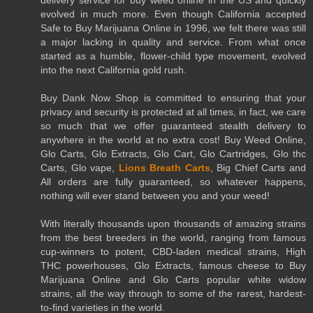
evolved in much more. Even though California accepted
Safe to Buy Marijuana Online in 1996, we felt there was still
a major lacking in quality and service. From what once
started as a humble, flower-child type movement, evolved
into the next California gold rush.
Buy Dank Now Shop is committed to ensuring that your
privacy and security is protected at all times, in fact, we care
so much that we offer guaranteed stealth delivery to
anywhere in the world at no extra cost! Buy Weed Online,
Glo Carts, Glo Extracts, Glo Cart, Glo Cartridges, Glo thc
Carts, Glo vape,
Lions Breath Carts
, Big Chief Carts and
All orders are fully guaranteed, so whatever happens,
nothing will ever stand between you and your weed!
With literally thousands upon thousands of amazing strains
from the best breeders in the world, ranging from famous
cup-winners to potent, CBD-laden medical strains, High
THC powerhouses, Glo Extracts, famous cheese to Buy
Marijuana Online and Glo Carts popular white widow
strains, all the way through to some of the rarest, hardest-
to-find varieties in the world.