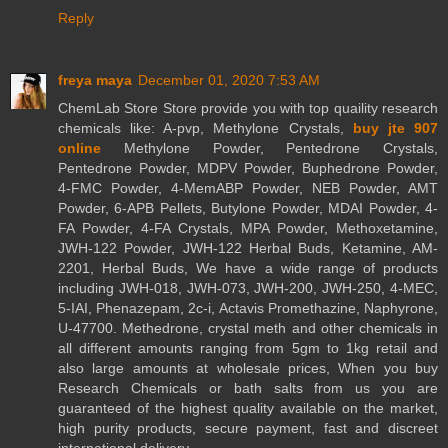
Reply
freya maya
December 01, 2020 7:53 AM
ChemLab Store Store provide you with top quaility research
chemicals like: A-pvp, Methylone Crystals,
buy jte 907
online
Methylone Powder, Pentedrone Crystals,
Pentedrone Powder, MDPV Powder, Buphedrone Powder,
4-FMC Powder, 4-MemABP Powder, NEB Powder, AMT
Powder, 6-APB Pellets, Butylone Powder, MDAI Powder, 4-
FA Powder, 4-FA Crystals, MPA Powder, Methoxetamine,
JWH-122 Powder, JWH-122 Herbal Buds, Ketamine, AM-
2201, Herbal Buds, We have a wide range of products
including JWH-018, JWH-073, JWH-200, JWH-250, 4-MEC,
5-IAI, Phenazepam, 2c-i, Actavis Promethazine, Naphyrone,
U-47700. Methedrone, crystal meth and other chemicals in
all different amounts ranging from 5gm to 1kg retail and
also large amounts at wholesale prices, When you buy
Research Chemicals or bath salts from us you are
guaranteed of the highest quality available on the market,
high purity products, secure payment, fast and discreet
international delivery.