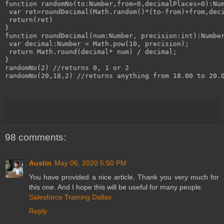
function randomNo(to:Number,from=0,decimalPlaces=0):Num
 var ret=roundDecimal(Math.random()*(to-from)+from,deci
 return(ret)

}

function roundDecimal(num:Number, precision:int):Number
 var decimal:Number = Math.pow(10, precision);

 return Math.round(decimal* num) / decimal;

}

randomNo(2) //returns 0, 1 or 2

randomNo(20,18,2) //returns anything from 18.00 to 20.0
98 comments:
Austin
May 06, 2020 5:50 PM
You have provided a nice article, Thank you very much for
this one. And I hope this will be useful for many people.
Salesforce Training Dallas
Reply