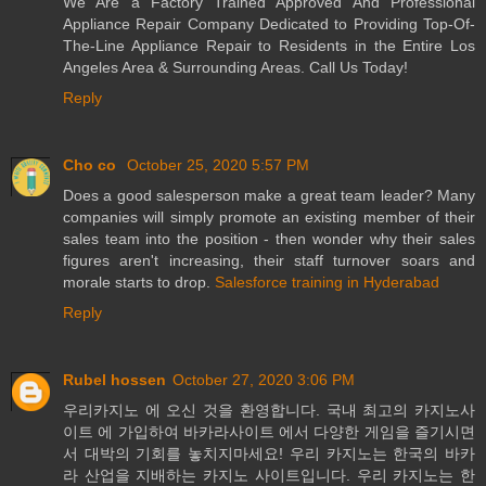
We Are a Factory Trained Approved And Professional
Appliance Repair Company Dedicated to Providing Top-Of-
The-Line Appliance Repair to Residents in the Entire Los
Angeles Area & Surrounding Areas. Call Us Today!
Reply
Cho co
October 25, 2020 5:57 PM
Does a good salesperson make a great team leader? Many
companies will simply promote an existing member of their
sales team into the position - then wonder why their sales
figures aren't increasing, their staff turnover soars and
morale starts to drop.
Salesforce training in Hyderabad
Reply
Rubel hossen
October 27, 2020 3:06 PM
우리카지노 에 오신 것을 환영합니다. 국내 최고의 카지노사
이트 에 가입하여 바카라사이트 에서 다양한 게임을 즐기시면
서 대박의 기회를 놓치지마세요! 우리 카지노는 한국의 바카
라 산업을 지배하는 카지노 사이트입니다. 우리 카지노는 한