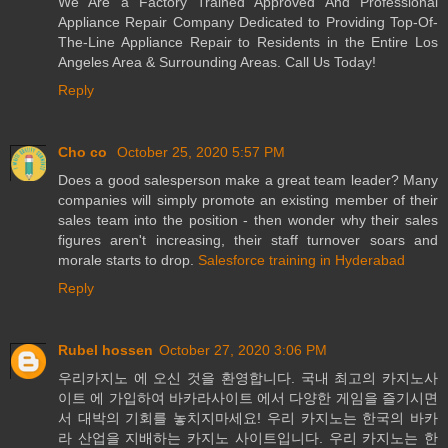
We Are a Factory Trained Approved And Professional
Appliance Repair Company Dedicated to Providing Top-Of-
The-Line Appliance Repair to Residents in the Entire Los
Angeles Area & Surrounding Areas. Call Us Today!
Reply
Cho co
October 25, 2020 5:57 PM
Does a good salesperson make a great team leader? Many
companies will simply promote an existing member of their
sales team into the position - then wonder why their sales
figures aren't increasing, their staff turnover soars and
morale starts to drop.
Salesforce training in Hyderabad
Reply
Rubel hossen
October 27, 2020 3:06 PM
우리카지노 에 오신 것을 환영합니다. 국내 최고의 카지노사
이트 에 가입하여 바카라사이트 에서 다양한 게임을 즐기시면
서 대박의 기회를 놓치지마세요! 우리 카지노는 한국의 바카
라 산업을 지배하는 카지노 사이트입니다. 우리 카지노는 한