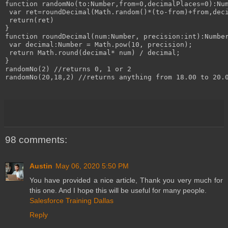
function randomNo(to:Number,from=0,decimalPlaces=0):Num
 var ret=roundDecimal(Math.random()*(to-from)+from,deci
 return(ret)

}

function roundDecimal(num:Number, precision:int):Number
 var decimal:Number = Math.pow(10, precision);

 return Math.round(decimal* num) / decimal;

}

randomNo(2) //returns 0, 1 or 2

randomNo(20,18,2) //returns anything from 18.00 to 20.0
98 comments:
Austin
May 06, 2020 5:50 PM
You have provided a nice article, Thank you very much for
this one. And I hope this will be useful for many people.
Salesforce Training Dallas
Reply