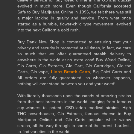
evolved in much more. Even though California accepted
Safe to Buy Marijuana Online in 1996, we felt there was still
a major lacking in quality and service. From what once
started as a humble, flower-child type movement, evolved
into the next California gold rush.
Buy Dank Now Shop is committed to ensuring that your
privacy and security is protected at all times, in fact, we care
so much that we offer guaranteed stealth delivery to
anywhere in the world at no extra cost! Buy Weed Online,
Glo Carts, Glo Extracts, Glo Cart, Glo Cartridges, Glo thc
Carts, Glo vape,
Lions Breath Carts
, Big Chief Carts and
All orders are fully guaranteed, so whatever happens,
nothing will ever stand between you and your weed!
With literally thousands upon thousands of amazing strains
from the best breeders in the world, ranging from famous
cup-winners to potent, CBD-laden medical strains, High
THC powerhouses, Glo Extracts, famous cheese to Buy
Marijuana Online and Glo Carts popular white widow
strains, all the way through to some of the rarest, hardest-
to-find varieties in the world.