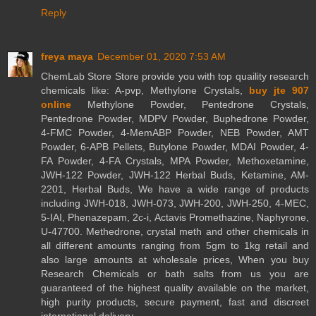
Reply
freya maya
December 01, 2020 7:53 AM
ChemLab Store Store provide you with top quaility research
chemicals like: A-pvp, Methylone Crystals,
buy jte 907
online
Methylone Powder, Pentedrone Crystals,
Pentedrone Powder, MDPV Powder, Buphedrone Powder,
4-FMC Powder, 4-MemABP Powder, NEB Powder, AMT
Powder, 6-APB Pellets, Butylone Powder, MDAI Powder, 4-
FA Powder, 4-FA Crystals, MPA Powder, Methoxetamine,
JWH-122 Powder, JWH-122 Herbal Buds, Ketamine, AM-
2201, Herbal Buds, We have a wide range of products
including JWH-018, JWH-073, JWH-200, JWH-250, 4-MEC,
5-IAI, Phenazepam, 2c-i, Actavis Promethazine, Naphyrone,
U-47700. Methedrone, crystal meth and other chemicals in
all different amounts ranging from 5gm to 1kg retail and
also large amounts at wholesale prices, When you buy
Research Chemicals or bath salts from us you are
guaranteed of the highest quality available on the market,
high purity products, secure payment, fast and discreet
international delivery.